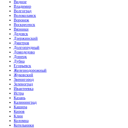
Видное
Владимир
Волгоград
Волоколамск
Воронеж
Воскресенск
Вязники
Дедовск
Дзержинский
Дмитров
Долгопрудный
Домодедово
Донецк
Дубна
Егорьевск
Железнодорожный
Жуковский
Звенигород
Зеленоград
Ивантеевка
Истра
Казань
Калининград
Кашира
Киров
Клин
Коломна
Котельники