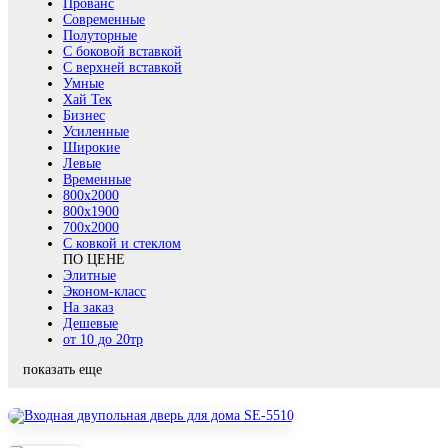
Прованс
Современные
Полуторные
С боковой вставкой
С верхней вставкой
Умные
Хай Тек
Бизнес
Усиленные
Широкие
Левые
Временные
800х2000
800x1900
700x2000
С ковкой и стеклом
ПО ЦЕНЕ
Элитные
Эконом-класс
На заказ
Дешевые
от 10 до 20тр
показать еще