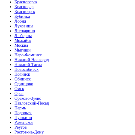
Красногорск
Краснодар
Красноярск
Кубинка
Лобня
Луховицы
Лыткарино
Люберцы
Можайск
Москва
Мытищи
Наро-Фоминск
Нижний Новгород
Нижний Тагил
Новосибирск
Ногинск
Обнинск
Одинцово
Омск
Орел
Орехово-Зуево
Павловский-Посад
Пермь
Подольск
Пушкино
Раменское
Реутов
Ростов-на-Дону