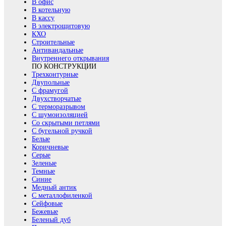
В офис
В котельную
В кассу
В электрощитовую
КХО
Строительные
Антивандальные
Внутреннего открывания
ПО КОНСТРУКЦИИ
Трехконтурные
Двупольные
С фрамугой
Двухстворчатые
С терморазрывом
С шумоизоляцией
Со скрытыми петлями
С бугельной ручкой
Белые
Коричневые
Серые
Зеленые
Темные
Синие
Медный антик
С металлофиленкой
Сейфовые
Бежевые
Беленый дуб