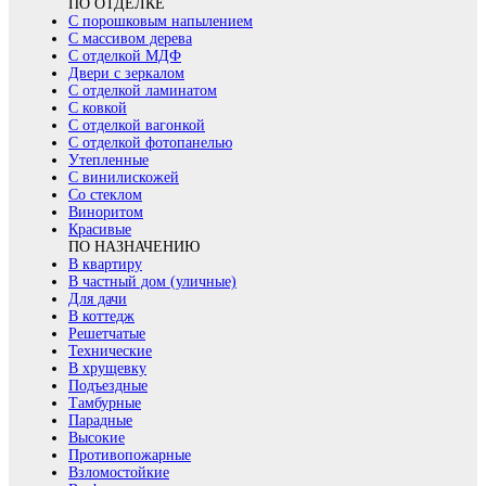
ПО ОТДЕЛКЕ
С порошковым напылением
С массивом дерева
С отделкой МДФ
Двери с зеркалом
С отделкой ламинатом
С ковкой
С отделкой вагонкой
С отделкой фотопанелью
Утепленные
С винилискожей
Со стеклом
Виноритом
Красивые
ПО НАЗНАЧЕНИЮ
В квартиру
В частный дом (уличные)
Для дачи
В коттедж
Решетчатые
Технические
В хрущевку
Подъездные
Тамбурные
Парадные
Высокие
Противопожарные
Взломостойкие