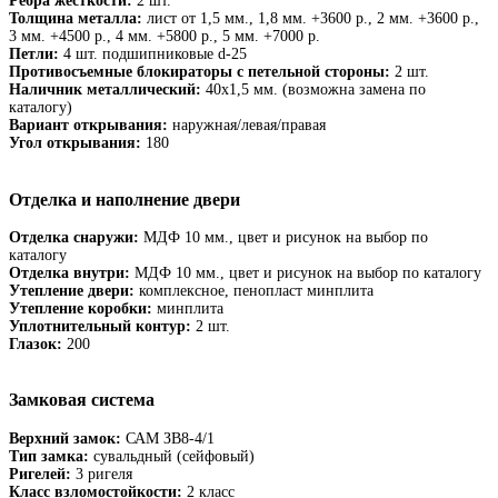
Ребра жёсткости:
2 шт.
Толщина металла:
лист от 1,5 мм., 1,8 мм. +3600 р., 2 мм. +3600 р.,
3 мм. +4500 р., 4 мм. +5800 р., 5 мм. +7000 р.
Петли:
4 шт. подшипниковые d-25
Противосъемные блокираторы с петельной стороны:
2 шт.
Наличник металлический:
40х1,5 мм. (возможна замена по
каталогу)
Вариант открывания:
наружная/левая/правая
Угол открывания:
180
Отделка и наполнение двери
Отделка снаружи:
МДФ 10 мм., цвет и рисунок на выбор по
каталогу
Отделка внутри:
МДФ 10 мм., цвет и рисунок на выбор по каталогу
Утепление двери:
комплексное, пенопласт минплита
Утепление коробки:
минплита
Уплотнительный контур:
2 шт.
Глазок:
200
Замковая система
Верхний замок:
САМ ЗВ8-4/1
Тип замка:
сувальдный (сейфовый)
Ригелей:
3 ригеля
Класс взломостойкости:
2 класс