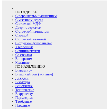
ПО ОТДЕЛКЕ
С порошковым напылением
С массивом дерева
С отделкой МДФ
Двери с зеркалом
С отделкой ламинатом
С ковкой
С отделкой вагонкой
С отделкой фотопанелью
Утепленные
С винилискожей
Со стеклом
Виноритом
Красивые
ПО НАЗНАЧЕНИЮ
В квартиру
В частный дом (уличные)
Для дачи
В коттедж
Решетчатые
Технические
В хрущевку
Подъездные
Тамбурные
Парадные