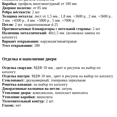
Коробка:
профиль многоконтурный от 100 мм.
Дверное полотно:
от 85 мм.
Ребра жёсткости:
2 шт.
Толщина металла:
лист от 1,5 мм., 1,8 мм. +3600 р., 2 мм. +3600 р.,
3 мм. +4500 р., 4 мм. +5800 р., 5 мм. +7000 р.
Петли:
2 шт. подшипниковые d-25
Противосъемные блокираторы с петельной стороны:
2 шт.
Наличник металлический:
40х1,5 мм. (возможна замена по
каталогу)
Вариант открывания:
наружная/левая/правая
Угол открывания:
180
Отделка и наполнение двери
Отделка снаружи:
МДФ 10 мм., цвет и рисунок на выбор по
каталогу
Отделка внутри:
МДФ 10 мм., цвет и рисунок на выбор по каталогу
Стеклопакет:
двухкамерный, тонировка зеркальная
Решетка кованая:
на выбор по каталогу
Декоративные колпачки на петли:
латунь
Утепление двери:
комплексное, пенопласт минплита
Утепление коробки:
минплита
Уплотнительный контур:
2 шт.
Глазок:
нет