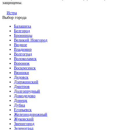
защищены.
Истра
Выбор города
Балашиха
Белгород
Бронницы
Великий Новгород
Видное
Владимир
Волгоград
Волоколамск
Воронеж
Воскресенск
Вязники
Дедовск
Дзержинский
Дмитров
Долгопрудный
Домодедово
Донецк
Дубна
Егорьевск
Железнодорожный
Жуковский
Звенигород
Зеленоград