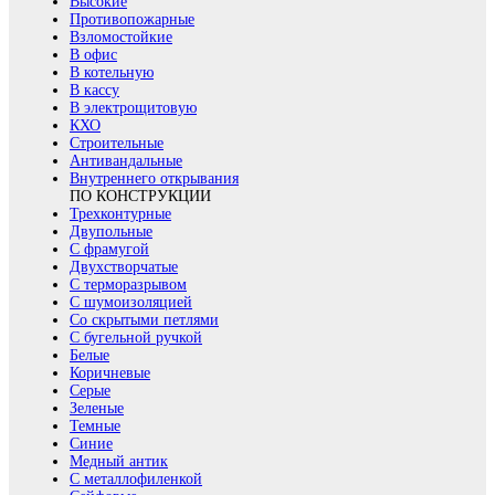
Высокие
Противопожарные
Взломостойкие
В офис
В котельную
В кассу
В электрощитовую
КХО
Строительные
Антивандальные
Внутреннего открывания
ПО КОНСТРУКЦИИ
Трехконтурные
Двупольные
С фрамугой
Двухстворчатые
С терморазрывом
С шумоизоляцией
Со скрытыми петлями
С бугельной ручкой
Белые
Коричневые
Серые
Зеленые
Темные
Синие
Медный антик
С металлофиленкой