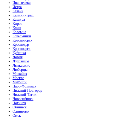
Ивантеевка
Истра
Казань
Калининград
Кашира
Киров
Клин
Коломна
Котельники
Красногорск
Краснодар
Красноярск
Кубинка
Лобня
Луховицы
Лыткарино
Люберцы
Можайск
Москва
Мытищи
Наро-Фоминск
Нижний Новгород
Нижний Тагил
Новосибирск
Ногинск
Обнинск
Одинцово
Омск