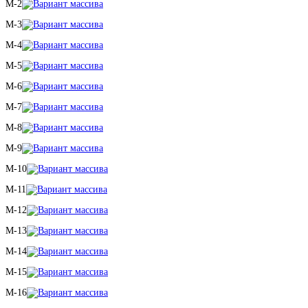
M-2
M-3
M-4
M-5
M-6
M-7
M-8
M-9
M-10
M-11
M-12
M-13
M-14
M-15
M-16