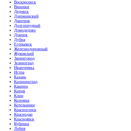
Воскресенск
Вязники
Дедовск
Дзержинский
Дмитров
Долгопрудный
Домодедово
Донецк
Дубна
Егорьевск
Железнодорожный
Жуковский
Звенигород
Зеленоград
Ивантеевка
Истра
Казань
Калининград
Кашира
Киров
Клин
Коломна
Котельники
Красногорск
Краснодар
Красноярск
Кубинка
Лобня