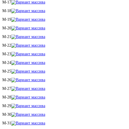
M-17
M-18
M-19
M-20
M-21
M-22
M-23
M-24
M-25
M-26
M-27
M-28
M-29
M-30
M-31