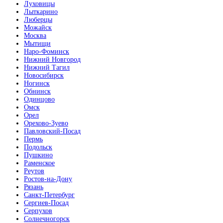
Луховицы
Лыткарино
Люберцы
Можайск
Москва
Мытищи
Наро-Фоминск
Нижний Новгород
Нижний Тагил
Новосибирск
Ногинск
Обнинск
Одинцово
Омск
Орел
Орехово-Зуево
Павловский-Посад
Пермь
Подольск
Пушкино
Раменское
Реутов
Ростов-на-Дону
Рязань
Санкт-Петербург
Сергиев-Посад
Серпухов
Солнечногорск