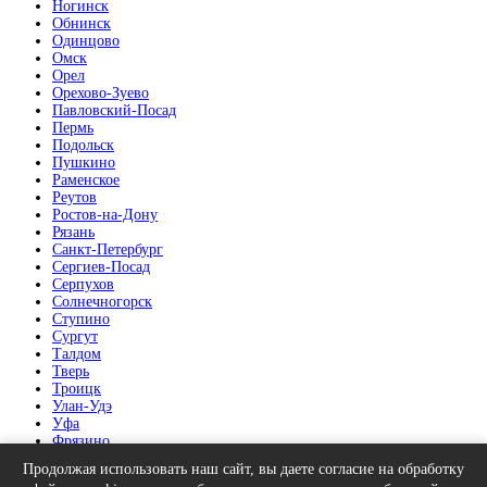
Ногинск
Обнинск
Одинцово
Омск
Орел
Орехово-Зуево
Павловский-Посад
Пермь
Подольск
Пушкино
Раменское
Реутов
Ростов-на-Дону
Рязань
Санкт-Петербург
Сергиев-Посад
Серпухов
Солнечногорск
Ступино
Сургут
Талдом
Тверь
Троицк
Улан-Удэ
Уфа
Фрязино
Химки
Продолжая использовать наш сайт, вы даете согласие на обработку
Челябинск