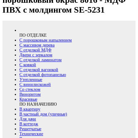
ПВХ с молдингом SE-5231
ПО ОТДЕЛКЕ
С порошковым напылением
С массивом дерева
С отделкой МДФ
Двери с зеркалом
С отделкой ламинатом
С ковкой
С отделкой вагонкой
С отделкой фотопанелью
Утепленные
С винилискожей
Со стеклом
Виноритом
Красивые
ПО НАЗНАЧЕНИЮ
В квартиру
В частный дом (уличные)
Для дачи
В коттедж
Решетчатые
Технические