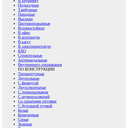
В хрущевку
Подъездные
Тамбурные
Парадные
Высокие
Противопожарные
Взломостойкие
В офис
В котельную
В кассу
В электрощитовую
КХО
Строительные
Антивандальные
Внутреннего открывания
ПО КОНСТРУКЦИИ
Трехконтурные
Двупольные
С фрамугой
Двухстворчатые
С терморазрывом
С шумоизоляцией
Со скрытыми петлями
С бугельной ручкой
Белые
Коричневые
Серые
Зеленые