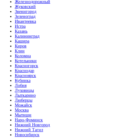
Железнодорожный
Жуковский
Звенигород
Зеленоград
Ивантеевка
Истра
Казань
Калининград
Кашира
Киров
Клин
Коломна
Котельники
Красногорск
Краснодар
Красноярск
Кубинка
Лобня
Луховицы
Лыткарино
Люберцы
Можайск
Москва
Мытищи
Наро-Фоминск
Нижний Новгород
Нижний Тагил
Новосибирск