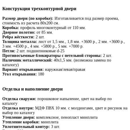
Конструкция трехконтурной двери
Размер двери (по коробке):
Изготавливается под размер проема,
стоимость из расчета 80х200 см.
Коробка:
профиль многоконтурный от 110 мм.
Дверное полотно:
от 85 мм.
Ребра жёсткости:
2 шт.
Толщина металла:
лист от 1,5 мм., 1,8 мм. +3600 р., 2 мм. +3600 р.,
3 мм. +4500 р., 4 мм. +5800 р., 5 мм. +7000 р.
Петли:
2 шт. подшипниковые d-25
Противосъемные блокираторы с петельной стороны:
2 шт.
Наличник металлический:
40х1,5 мм. (возможна замена по
каталогу)
Вариант открывания:
наружная/левая/правая
Угол открывания:
180
Отделка и наполнение двери
Отделка снаружи:
порошковое напыление, цвет на выбор по
каталогу
Отделка внутри:
МДФ ПВХ 10 мм. с молдингами, цвет и рисунок на
выбор по каталогу
Утепление двери:
комплексное, пенопласт минплита
Утепление коробки:
минплита
Уплотнительный контур:
3 шт.