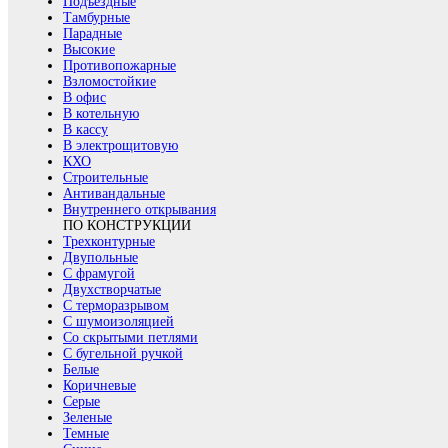
Подъездные
Тамбурные
Парадные
Высокие
Противопожарные
Взломостойкие
В офис
В котельную
В кассу
В электрощитовую
КХО
Строительные
Антивандальные
Внутреннего открывания
ПО КОНСТРУКЦИИ
Трехконтурные
Двупольные
С фрамугой
Двухстворчатые
С терморазрывом
С шумоизоляцией
Со скрытыми петлями
С бугельной ручкой
Белые
Коричневые
Серые
Зеленые
Темные