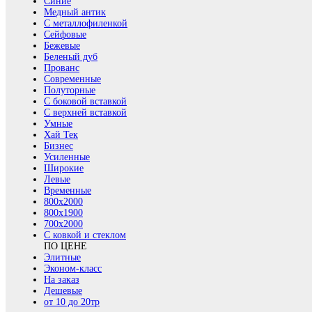
Синие
Медный антик
С металлофиленкой
Сейфовые
Бежевые
Беленый дуб
Прованс
Современные
Полуторные
С боковой вставкой
С верхней вставкой
Умные
Хай Тек
Бизнес
Усиленные
Широкие
Левые
Временные
800х2000
800x1900
700x2000
С ковкой и стеклом
ПО ЦЕНЕ
Элитные
Эконом-класс
На заказ
Дешевые
от 10 до 20тр