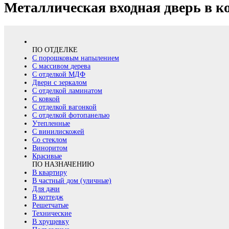
Металлическая входная дверь в к
ПО ОТДЕЛКЕ
С порошковым напылением
С массивом дерева
С отделкой МДФ
Двери с зеркалом
С отделкой ламинатом
С ковкой
С отделкой вагонкой
С отделкой фотопанелью
Утепленные
С винилискожей
Со стеклом
Виноритом
Красивые
ПО НАЗНАЧЕНИЮ
В квартиру
В частный дом (уличные)
Для дачи
В коттедж
Решетчатые
Технические
В хрущевку