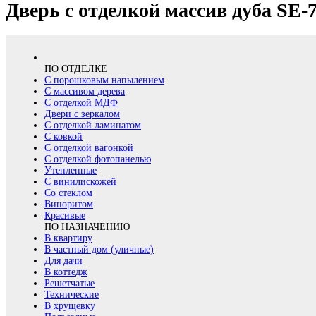
Дверь с отделкой массив дуба SE-
ПО ОТДЕЛКЕ
С порошковым напылением
С массивом дерева
С отделкой МДФ
Двери с зеркалом
С отделкой ламинатом
С ковкой
С отделкой вагонкой
С отделкой фотопанелью
Утепленные
С винилискожей
Со стеклом
Виноритом
Красивые
ПО НАЗНАЧЕНИЮ
В квартиру
В частный дом (уличные)
Для дачи
В коттедж
Решетчатые
Технические
В хрущевку