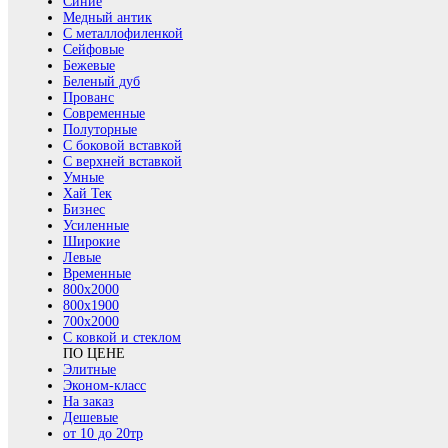
Синие
Медный антик
С металлофиленкой
Сейфовые
Бежевые
Беленый дуб
Прованс
Современные
Полуторные
С боковой вставкой
С верхней вставкой
Умные
Хай Тек
Бизнес
Усиленные
Широкие
Левые
Временные
800х2000
800x1900
700x2000
С ковкой и стеклом
ПО ЦЕНЕ
Элитные
Эконом-класс
На заказ
Дешевые
от 10 до 20тр