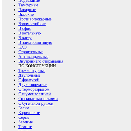
Подъездные
Тамбурные
Парадные
Высокие
Противопожарные
Взломостойкие
В офис
В котельную
В кассу
В электрощитовую
КХО
Строительные
Антивандальные
Внутреннего открывания
ПО КОНСТРУКЦИИ
Трехконтурные
Двупольные
С фрамугой
Двухстворчатые
С терморазрывом
С шумоизоляцией
Со скрытыми петлями
С бугельной ручкой
Белые
Коричневые
Серые
Зеленые
Темные