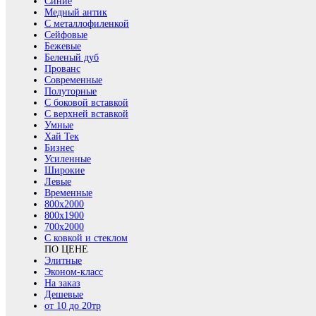
Синие
Медный антик
С металлофиленкой
Сейфовые
Бежевые
Беленый дуб
Прованс
Современные
Полуторные
С боковой вставкой
С верхней вставкой
Умные
Хай Тек
Бизнес
Усиленные
Широкие
Левые
Временные
800х2000
800x1900
700x2000
С ковкой и стеклом
ПО ЦЕНЕ
Элитные
Эконом-класс
На заказ
Дешевые
от 10 до 20тр