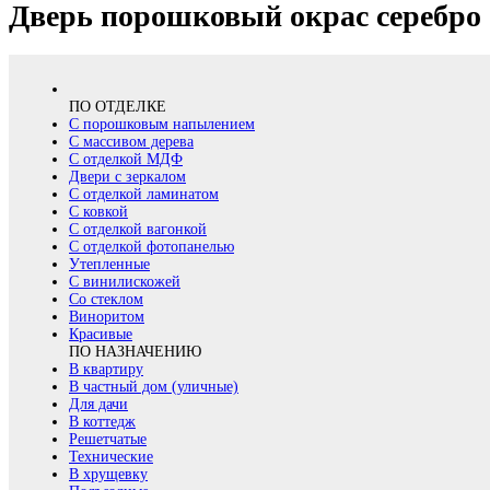
Дверь порошковый окрас серебро 
ПО ОТДЕЛКЕ
С порошковым напылением
С массивом дерева
С отделкой МДФ
Двери с зеркалом
С отделкой ламинатом
С ковкой
С отделкой вагонкой
С отделкой фотопанелью
Утепленные
С винилискожей
Со стеклом
Виноритом
Красивые
ПО НАЗНАЧЕНИЮ
В квартиру
В частный дом (уличные)
Для дачи
В коттедж
Решетчатые
Технические
В хрущевку