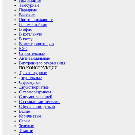
Подъездные
Тамбурные
Парадные
Высокие
Противопожарные
Взломостойкие
В офис
В котельную
В кассу
В электрощитовую
КХО
Строительные
Антивандальные
Внутреннего открывания
ПО КОНСТРУКЦИИ
Трехконтурные
Двупольные
С фрамугой
Двухстворчатые
С терморазрывом
С шумоизоляцией
Со скрытыми петлями
С бугельной ручкой
Белые
Коричневые
Серые
Зеленые
Темные