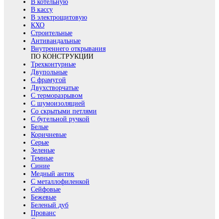
В котельную
В кассу
В электрощитовую
КХО
Строительные
Антивандальные
Внутреннего открывания
ПО КОНСТРУКЦИИ
Трехконтурные
Двупольные
С фрамугой
Двухстворчатые
С терморазрывом
С шумоизоляцией
Со скрытыми петлями
С бугельной ручкой
Белые
Коричневые
Серые
Зеленые
Темные
Синие
Медный антик
С металлофиленкой
Сейфовые
Бежевые
Беленый дуб
Прованс