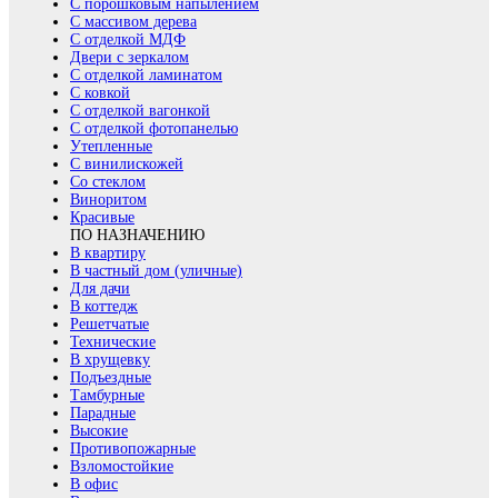
С порошковым напылением
С массивом дерева
С отделкой МДФ
Двери с зеркалом
С отделкой ламинатом
С ковкой
С отделкой вагонкой
С отделкой фотопанелью
Утепленные
С винилискожей
Со стеклом
Виноритом
Красивые
ПО НАЗНАЧЕНИЮ
В квартиру
В частный дом (уличные)
Для дачи
В коттедж
Решетчатые
Технические
В хрущевку
Подъездные
Тамбурные
Парадные
Высокие
Противопожарные
Взломостойкие
В офис