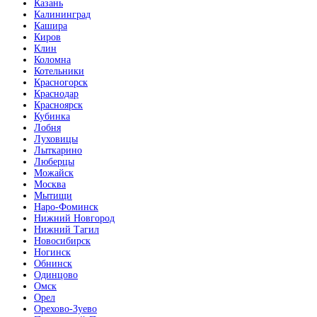
Казань
Калининград
Кашира
Киров
Клин
Коломна
Котельники
Красногорск
Краснодар
Красноярск
Кубинка
Лобня
Луховицы
Лыткарино
Люберцы
Можайск
Москва
Мытищи
Наро-Фоминск
Нижний Новгород
Нижний Тагил
Новосибирск
Ногинск
Обнинск
Одинцово
Омск
Орел
Орехово-Зуево