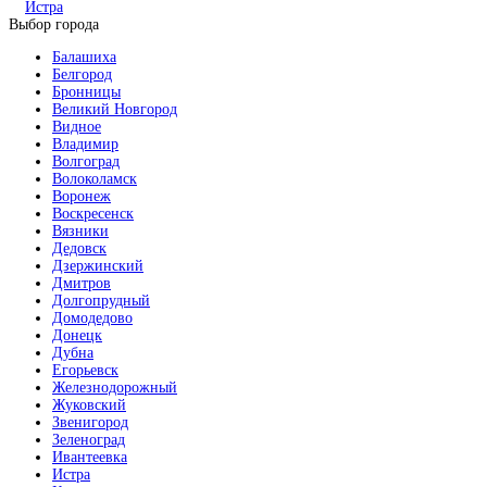
Истра
Выбор города
Балашиха
Белгород
Бронницы
Великий Новгород
Видное
Владимир
Волгоград
Волоколамск
Воронеж
Воскресенск
Вязники
Дедовск
Дзержинский
Дмитров
Долгопрудный
Домодедово
Донецк
Дубна
Егорьевск
Железнодорожный
Жуковский
Звенигород
Зеленоград
Ивантеевка
Истра