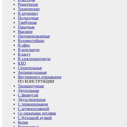
Решетчатые
Технические
В хрущевку
Подъездные
Тамбурные
Парадные
Высокие
Противопожарные
Взломостойкие
В офис
В котельную
В кассу
В электрощитовую
КХО
Строительные
Антивандальные
Внутреннего открывания
ПО КОНСТРУКЦИИ
Трехконтурные
Двупольные
С фрамугой
Двухстворчатые
С терморазрывом
С шумоизоляцией
Со скрытыми петлями
С бугельной ручкой
Белые
Коричневые