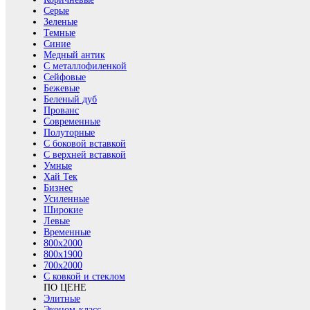
Серые
Зеленые
Темные
Синие
Медный антик
С металлофиленкой
Сейфовые
Бежевые
Беленый дуб
Прованс
Современные
Полуторные
С боковой вставкой
С верхней вставкой
Умные
Хай Тек
Бизнес
Усиленные
Широкие
Левые
Временные
800х2000
800x1900
700x2000
С ковкой и стеклом
ПО ЦЕНЕ
Элитные
Эконом-класс