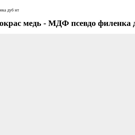
нка дуб нт
окрас медь - МДФ псевдо филенка 