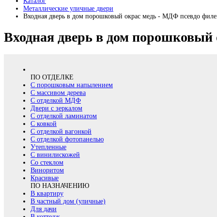
Каталог
Металлические уличные двери
Входная дверь в дом порошковый окрас медь - МДФ псевдо филе
Входная дверь в дом порошковый 
ПО ОТДЕЛКЕ
С порошковым напылением
С массивом дерева
С отделкой МДФ
Двери с зеркалом
С отделкой ламинатом
С ковкой
С отделкой вагонкой
С отделкой фотопанелью
Утепленные
С винилискожей
Со стеклом
Виноритом
Красивые
ПО НАЗНАЧЕНИЮ
В квартиру
В частный дом (уличные)
Для дачи
В коттедж