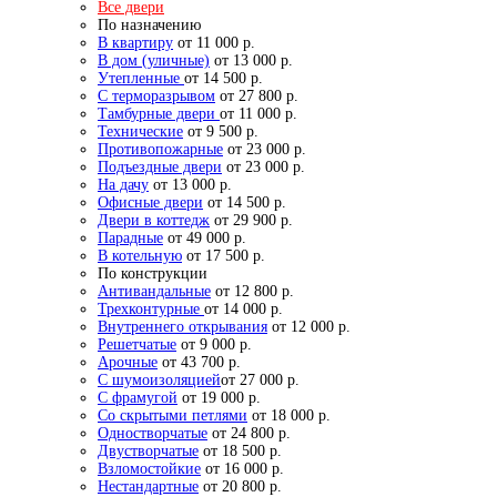
Все двери
По назначению
В квартиру
от 11 000 р.
В дом (уличные)
от 13 000 р.
Утепленные
от 14 500 р.
С терморазрывом
от 27 800 р.
Тамбурные двери
от 11 000 р.
Технические
от 9 500 р.
Противопожарные
от 23 000 р.
Подъездные двери
от 23 000 р.
На дачу
от 13 000 р.
Офисные двери
от 14 500 р.
Двери в коттедж
от 29 900 р.
Парадные
от 49 000 р.
В котельную
от 17 500 р.
По конструкции
Антивандальные
от 12 800 р.
Трехконтурные
от 14 000 р.
Внутреннего открывания
от 12 000 р.
Решетчатые
от 9 000 р.
Арочные
от 43 700 р.
С шумоизоляцией
от 27 000 р.
С фрамугой
от 19 000 р.
Со скрытыми петлями
от 18 000 р.
Одностворчатые
от 24 800 р.
Двустворчатые
от 18 500 р.
Взломостойкие
от 16 000 р.
Нестандартные
от 20 800 р.