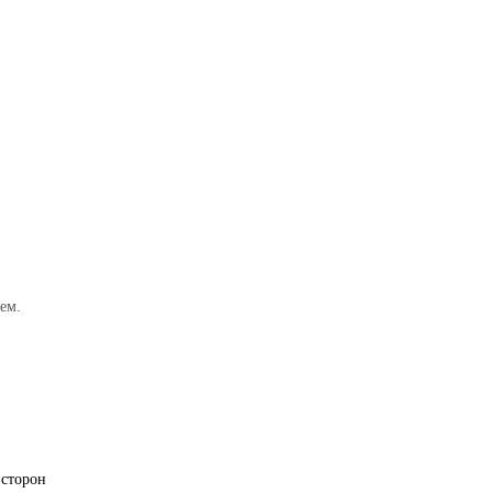
ем.
 сторон