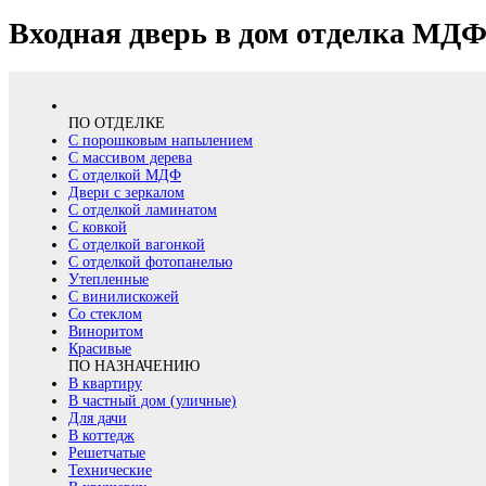
Входная дверь в дом отделка МДФ 
ПО ОТДЕЛКЕ
С порошковым напылением
С массивом дерева
С отделкой МДФ
Двери с зеркалом
С отделкой ламинатом
С ковкой
С отделкой вагонкой
С отделкой фотопанелью
Утепленные
С винилискожей
Со стеклом
Виноритом
Красивые
ПО НАЗНАЧЕНИЮ
В квартиру
В частный дом (уличные)
Для дачи
В коттедж
Решетчатые
Технические