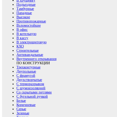
В хрущевку
Подъездные
Тамбурные
Парадные
Высокие
Противопожарные
Взломостойкие
В офис
В котельную
В кассу
В электрощитовую
КХО
Строительные
Антивандальные
Внутреннего открывания
ПО КОНСТРУКЦИИ
Трехконтурные
Двупольные
С фрамугой
Двухстворчатые
С терморазрывом
С шумоизоляцией
Со скрытыми петлями
С бугельной ручкой
Белые
Коричневые
Серые
Зеленые