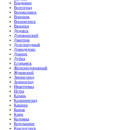
Владимир
Волгоград
Волоколамск
Воронеж
Воскресенск
Вязники
Дедовск
Дзержинский
Дмитров
Долгопрудный
Домодедово
Донецк
Дубна
Егорьевск
Железнодорожный
Жуковский
Звенигород
Зеленоград
Ивантеевка
Истра
Казань
Калининград
Кашира
Киров
Клин
Коломна
Котельники
Красногорск