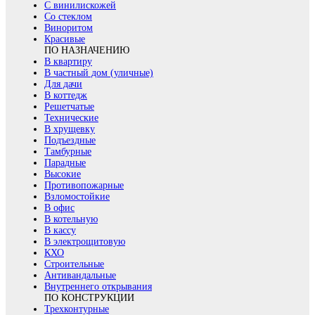
С винилискожей
Со стеклом
Виноритом
Красивые
ПО НАЗНАЧЕНИЮ
В квартиру
В частный дом (уличные)
Для дачи
В коттедж
Решетчатые
Технические
В хрущевку
Подъездные
Тамбурные
Парадные
Высокие
Противопожарные
Взломостойкие
В офис
В котельную
В кассу
В электрощитовую
КХО
Строительные
Антивандальные
Внутреннего открывания
ПО КОНСТРУКЦИИ
Трехконтурные