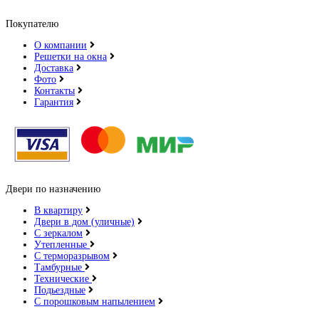
Покупателю
О компании
Решетки на окна
Доставка
Фото
Контакты
Гарантия
Двери по назначению
В квартиру
Двери в дом (уличные)
С зеркалом
Утепленные
С терморазрывом
Тамбурные
Технические
Подьездные
С порошковым напылением