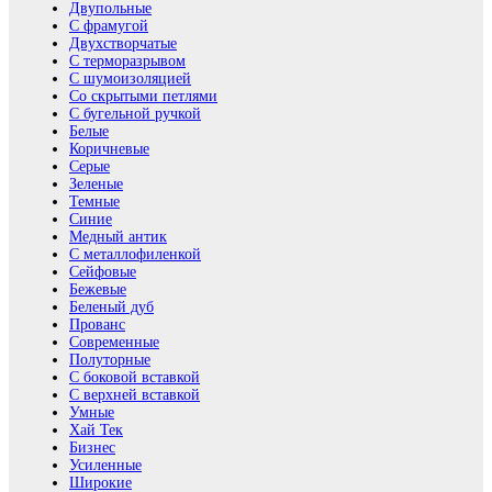
Двупольные
С фрамугой
Двухстворчатые
С терморазрывом
С шумоизоляцией
Со скрытыми петлями
С бугельной ручкой
Белые
Коричневые
Серые
Зеленые
Темные
Синие
Медный антик
С металлофиленкой
Сейфовые
Бежевые
Беленый дуб
Прованс
Современные
Полуторные
С боковой вставкой
С верхней вставкой
Умные
Хай Тек
Бизнес
Усиленные
Широкие