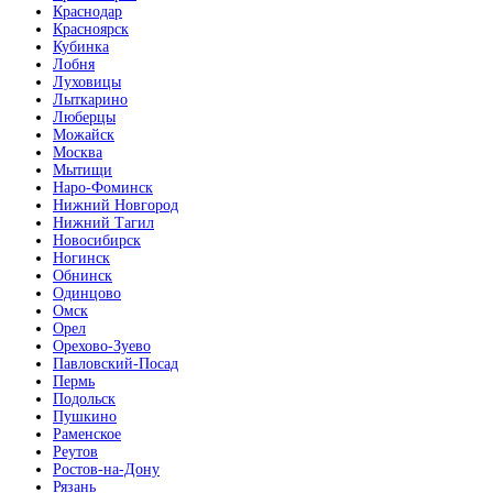
Краснодар
Красноярск
Кубинка
Лобня
Луховицы
Лыткарино
Люберцы
Можайск
Москва
Мытищи
Наро-Фоминск
Нижний Новгород
Нижний Тагил
Новосибирск
Ногинск
Обнинск
Одинцово
Омск
Орел
Орехово-Зуево
Павловский-Посад
Пермь
Подольск
Пушкино
Раменское
Реутов
Ростов-на-Дону
Рязань