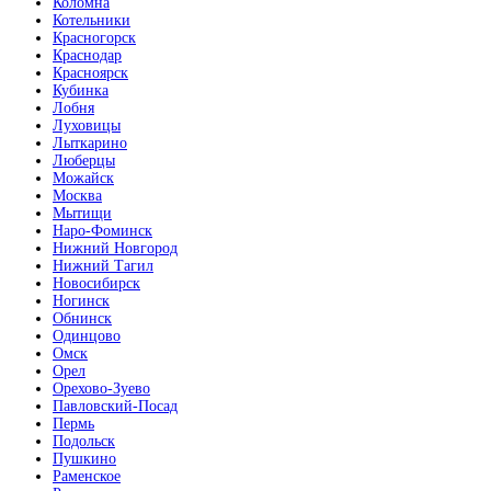
Коломна
Котельники
Красногорск
Краснодар
Красноярск
Кубинка
Лобня
Луховицы
Лыткарино
Люберцы
Можайск
Москва
Мытищи
Наро-Фоминск
Нижний Новгород
Нижний Тагил
Новосибирск
Ногинск
Обнинск
Одинцово
Омск
Орел
Орехово-Зуево
Павловский-Посад
Пермь
Подольск
Пушкино
Раменское