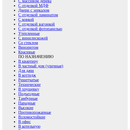
С массивом дерева
С отделкой МДФ
Двери с зеркалом
С отделкой ламинатом
С ковкой
С отделкой вагонкой
С отделкой фотопанелью
Утепленные
С винилискожей
Со стеклом
Виноритом
Красивые
ПО НАЗНАЧЕНИЮ
В квартиру
В частный дом (уличные)
Для дачи
В коттедж
Решетчатые
Технические
В хрущевку
Подъездные
Тамбурные
Парадные
Высокие
Противопожарные
Взломостойкие
В офис
В котельную