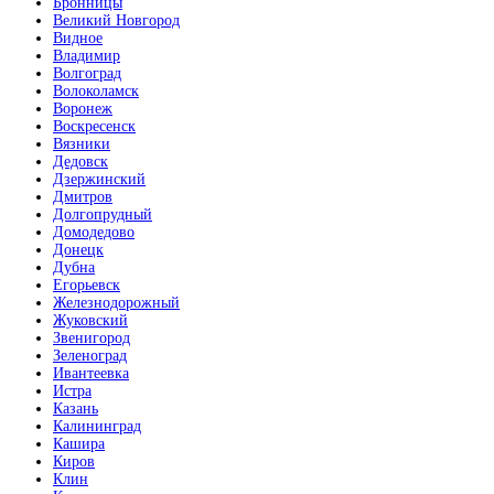
Бронницы
Великий Новгород
Видное
Владимир
Волгоград
Волоколамск
Воронеж
Воскресенск
Вязники
Дедовск
Дзержинский
Дмитров
Долгопрудный
Домодедово
Донецк
Дубна
Егорьевск
Железнодорожный
Жуковский
Звенигород
Зеленоград
Ивантеевка
Истра
Казань
Калининград
Кашира
Киров
Клин