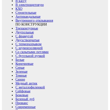
В кассу
В электрощитовую
КХО
Строительные
Антивандальные
Внутреннего открывания
ПО КОНСТРУКЦИИ
Трехконтурные
Двупольные
С фрамугой
Двухстворчатые
С терморазрывом
С шумоизоляцией
Со скрытыми петлями
С бугельной ручкой
Белые
Коричневые
Серые
Зеленые
Темные
Синие
Медный антик
С металлофиленкой
Сейфовые
Бежевые
Беленый дуб
Прованс
Современные