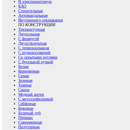
В электрощитовую
КХО
Строительные
Антивандальные
Внутреннего открывания
ПО КОНСТРУКЦИИ
Трехконтурные
Двупольные
С фрамугой
Двухстворчатые
С терморазрывом
С шумоизоляцией
Со скрытыми петлями
С бугельной ручкой
Белые
Коричневые
Серые
Зеленые
Темные
Синие
Медный антик
С металлофиленкой
Сейфовые
Бежевые
Беленый дуб
Прованс
Современные
Полуторные