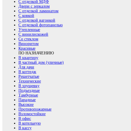
С отделкой МДФ
Двери с зеркалом
С отделкой ламинатом
С ковкой
С отделкой вагонкой
С отделкой фотопанелью
Утепленные
С винилискожей
Со стеклом
Виноритом
Красивые
ПО НАЗНАЧЕНИЮ
В квартиру
В частный дом (уличные)
Для дачи
В коттедж
Решетчатые
Технические
В хрущевку
Подъездные
Тамбурные
Парадные
Высокие
Противопожарные
Взломостойкие
В офис
В котельную
В кассу