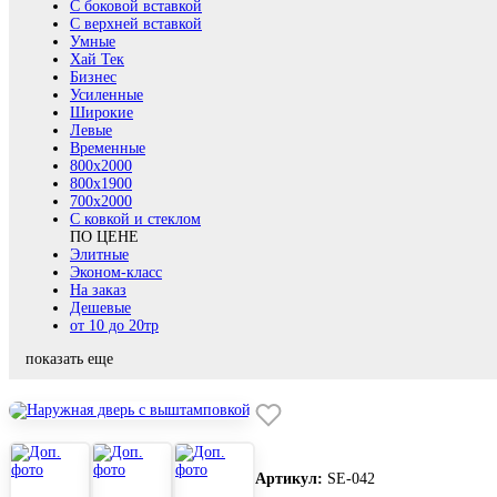
С боковой вставкой
С верхней вставкой
Умные
Хай Тек
Бизнес
Усиленные
Широкие
Левые
Временные
800х2000
800x1900
700x2000
С ковкой и стеклом
ПО ЦЕНЕ
Элитные
Эконом-класс
На заказ
Дешевые
от 10 до 20тр
показать еще
Артикул:
SE-042